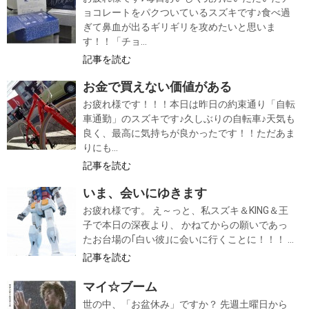
ョコレートをパクついているスズキです♪食べ過
ぎて鼻血が出るギリギリを攻めたいと思いま
す！！「チョ...
記事を読む
お金で買えない価値がある
お疲れ様です！！！本日は昨日の約束通り「自転
車通勤」のスズキです♪久しぶりの自転車♪天気も
良く、最高に気持ちが良かったです！！ただあま
りにも...
記事を読む
いま、会いにゆきます
お疲れ様です。 え～っと、私スズキ＆KING＆王
子で本日の深夜より、 かねてからの願いであっ
たお台場の｢白い彼｣に会いに行くことに！！！ ...
記事を読む
マイ☆ブーム
世の中、「お盆休み」ですか？ 先週土曜日から