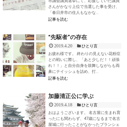
市議会議員選挙にて、応援していた議員
さんがかなり上位で当選した事を受け、
「春日井市の住人もなかな...
記事を読む
“先駆者”の存在
2019.4.20
ひとり言
お疲れ様です。 終わりの見えない花粉症
との戦いに際し、「あと少しだ！！頑張
れ！！」と自分自身を鼓舞しながらも両
鼻にテイッシュを詰め、打...
記事を読む
加藤清正公に学ぶ
2019.4.18
ひとり言
おはようございます。 名古屋に生まれ育
ったにも関わらず、47歳になるまで名古
屋城に行ったことがなかったブランシェ