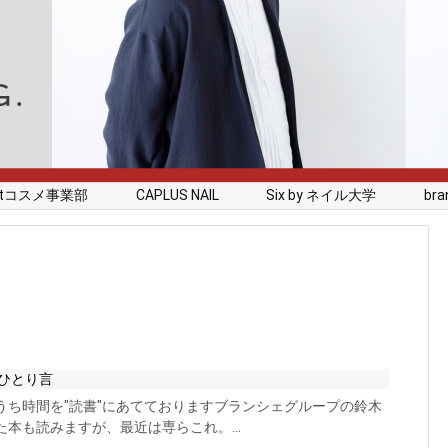
rstコスメ事業部
CAPLUS NAIL
Six by ネイル大学
branc
ひとり言
うち時間を"読書"にあてておりますブランシェグループの鈴木
た本も読みますが、最近は専らこれ。...