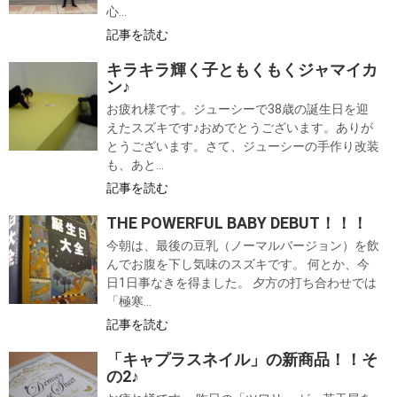
心...
記事を読む
キラキラ輝く子ともくもくジャマイカ
ン♪
お疲れ様です。ジューシーで38歳の誕生日を迎
えたスズキです♪おめでとうございます。ありが
とうございます。さて、ジューシーの手作り改装
も、あと...
記事を読む
THE POWERFUL BABY DEBUT！！！
今朝は、最後の豆乳（ノーマルバージョン）を飲
んでお腹を下し気味のスズキです。 何とか、今
日1日事なきを得ました。 夕方の打ち合わせでは
「極寒...
記事を読む
「キャプラスネイル」の新商品！！そ
の2♪