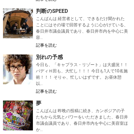
判断のSPEED
こんばんは 経営者として、できるだけ聞かれた
ことにはその場で回答するように心がけている、
春日井市議会議員であり、春日井市内を中心に美
容...
記事を読む
別れの予感
今日も、「キャプラス・リゾート」は大盛況！！
バディＨ田も、大忙し！！！ 今日も1人で10名施
術！！！ そりゃ、忙しいはずです。 お昼休憩
以...
記事を読む
夢
こんばんは 昨晩の投稿に続き、カンボジアの子
たちから元気とパワーをいただきました、春日井
市議会議員であり、春日井市内を中心に美容室ほ
か...