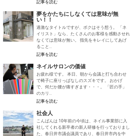
記事を読む
夢をかたちにしなくては意味が無
い！！
過激なタイトルですが、ボクはそう想う。 「ネ
イリスト」なら、たくさんのお客様を感動させれ
なくては意味が無い。 指先をキレイにしてあげ
ること...
記事を読む
ネイルサロンの価値
お疲れ様です。 本日、朝から会議と打ち合わせ
で椅子に座りっぱなしのスズキです。 おかげ
で、何だか腰が痛すぎます・・・。 「匠の手」
のカリ...
記事を読む
社会人
こんばんは 10年前の今頃は、ネイル事業部に入
社してくれる新卒者の新人研修を行っておりまし
た、春日井市議会議員であり、春日井市内を中