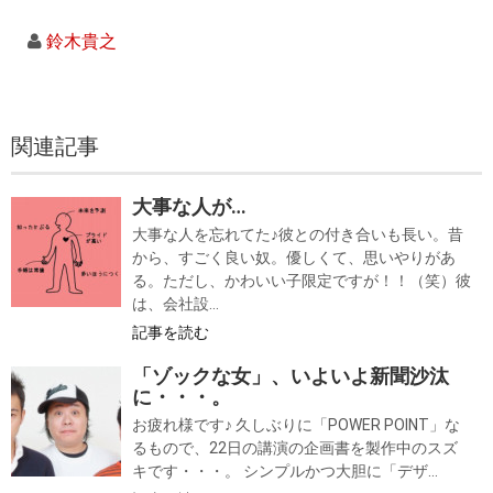
鈴木貴之
関連記事
大事な人が…
大事な人を忘れてた♪彼との付き合いも長い。昔
から、すごく良い奴。優しくて、思いやりがあ
る。ただし、かわいい子限定ですが！！（笑）彼
は、会社設...
記事を読む
「ゾックな女」、いよいよ新聞沙汰
に・・・。
お疲れ様です♪ 久しぶりに「POWER POINT」な
るもので、22日の講演の企画書を製作中のスズ
キです・・・。 シンプルかつ大胆に「デザ...