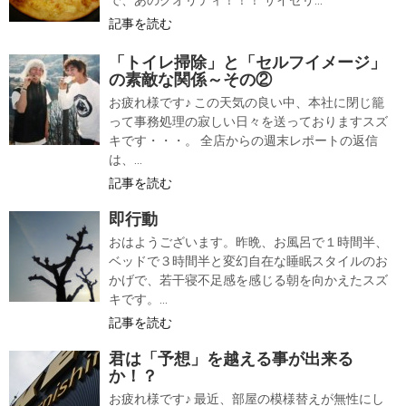
で、あのクオリティ！！！ サイゼリ...
記事を読む
「トイレ掃除」と「セルフイメージ」
の素敵な関係～その②
お疲れ様です♪ この天気の良い中、本社に閉じ籠
って事務処理の寂しい日々を送っておりますスズ
キです・・・。 全店からの週末レポートの返信
は、...
記事を読む
即行動
おはようございます。昨晩、お風呂で１時間半、
ベッドで３時間半と変幻自在な睡眠スタイルのお
かげで、若干寝不足感を感じる朝を向かえたスズ
キです。...
記事を読む
君は「予想」を越える事が出来る
か！？
お疲れ様です♪ 最近、部屋の模様替えが無性にし