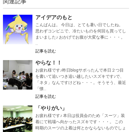
関連記事
アイデアのもと
こんばんは。 今日は、とても暑い日でしたね。
思わずコンビニで、冷たいものを何回も買ってし
まいました♪ おかげでお腹が大変な事に・・・。
...
記事を読む
やらな！！
お疲れ様です♪昨日blogサボったんで本日２つ目
を書いて追いつき追い越したいスズキです♪で、
「ネタ」なんですけどね・・・。そうそう、最近
「懐...
記事を読む
「やりがい」
お疲れ様です♪ 本日は役員会のため「スーツ」装
着にて戦場へ向かったスズキです・・・。 この
時期のスーツの上着は何とかならないものでしょ