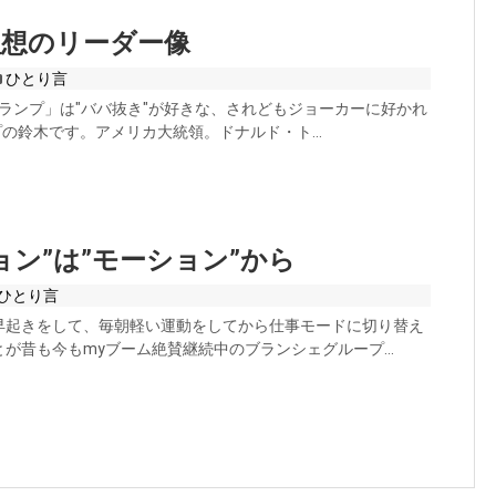
理想のリーダー像
ひとり言
ランプ」は"ババ抜き"が好きな、されどもジョーカーに好かれ
ープの鈴木です。アメリカ大統領。ドナルド・ト...
ョン”は”モーション”から
ひとり言
早起きをして、毎朝軽い運動をしてから仕事モードに切り替え
が昔も今もmyブーム絶賛継続中のブランシェグループ...