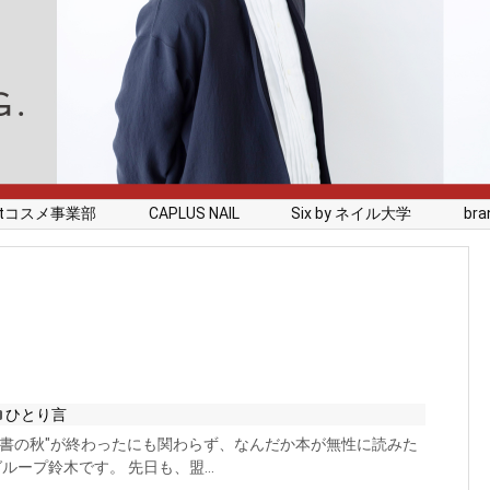
rstコスメ事業部
CAPLUS NAIL
Six by ネイル大学
branc
ひとり言
読書の秋"が終わったにも関わらず、なんだか本が無性に読みた
グループ鈴木です。 先日も、盟...