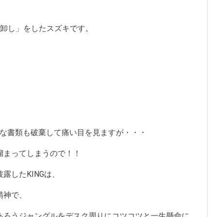
な卸し」をしたスズキです。
切な書類も破棄して痛い目を見ますが・・・
溜まってしまうので！！
露したKINGは、
精神で、
あろうジャングルをデスク周りにコツコツと一生懸命に