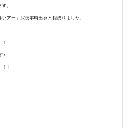
ます。
拝ツアー」深夜零時出発と相成りました。
！！
す♪
！！！