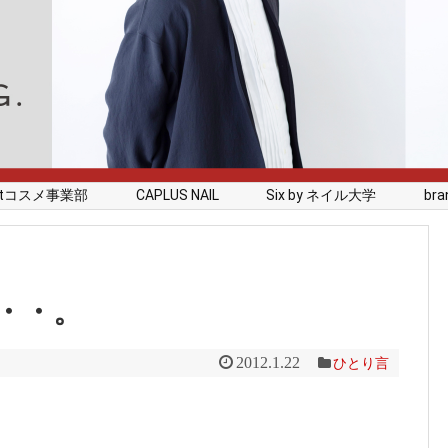
rstコスメ事業部
CAPLUS NAIL
Six by ネイル大学
branc
・・。
2012.1.22
ひとり言