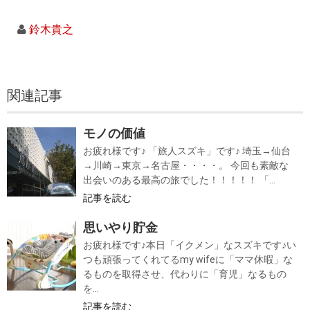
鈴木貴之
関連記事
モノの価値
お疲れ様です♪ 「旅人スズキ」です♪ 埼玉→仙台
→川崎→東京→名古屋・・・・。 今回も素敵な
出会いのある最高の旅でした！！！！！ 「...
記事を読む
思いやり貯金
お疲れ様です♪本日「イクメン」なスズキです♪い
つも頑張ってくれてるmy wifeに「ママ休暇」な
るものを取得させ、代わりに「育児」なるもの
を...
記事を読む