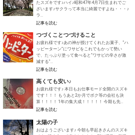
たスズキです♪ハイ♪昭和47年4月7日生まれでご
ざいます♪サクラって本当に綺麗ですよね・・・♪
ラ...
記事を読む
つづくことつづけること
お疲れ様です♪あの神が授けてくれたお菓子、"ハ
ッピーターン"にワサビをこれでもかって勢い
で、たっぷり塗って食べると"ワサビの辛さが激
減する"...
記事を読む
高くても安い♪
お疲れ様です♪ 本日もお仕事モード全開のスズキ
です！！！ もうあと2か月でボク等の会社も決
算！！！！ 1年の集大成！！！！！ 今期も先...
記事を読む
太陽の子
おはようございます♪ 今朝も早起きさんのスズキ