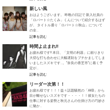
新しい風
おはようございます。 昨晩の日記で 新入社員の
「ロバート☆たくみ」くんについて紹介するはず
が、 タイトル通り「ロバート☆秋山」について
の全...
記事を読む
時間よ止まれ‼
お疲れ様です‼ 本日、「文明の利器」に頼りきり
大切な打ち合わせに大幅遅刻をブチかましてしま
いましたスズキです…。“奈良の香芝市”に着く予
定が...
記事を読む
リーダー次第！！
お疲れ様です！！！益々話題騒然の「AKB」から
目が離せないスズキです・・・・！！彼女たちの
仕事に対する姿勢と秋元さんの仕掛け方の巧妙さ
に魅か...