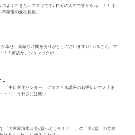
ッコよく生きたいスズキです♪ 自分の人生ですからね！！！ 楽
事業部の全社員集ま...
なが幸せ。素敵な時間をありがとうございます♪ヒカルさん、マ
！！！何故か、シュレックが…。
・。
で、「中日文化センター」 にてネイル講座のお手伝いで犬山ま
・・。 うわさには聞い...
な 「名古屋清水口美○堂へどうぞ！！！」 の「美○堂」の専務
だきました。 なぜ？ これは、...