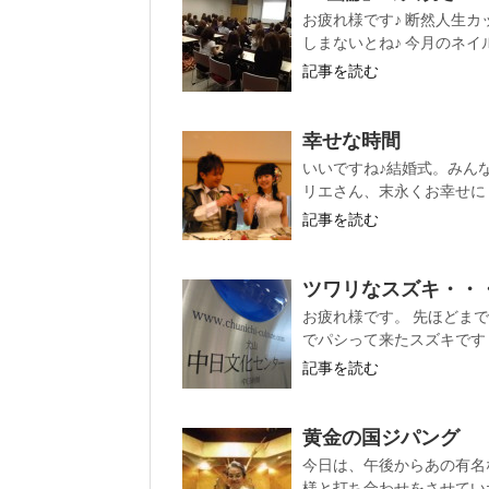
お疲れ様です♪ 断然人生カ
しまないとね♪ 今月のネイル
記事を読む
幸せな時間
いいですね♪結婚式。みん
リエさん、末永くお幸せに
記事を読む
ツワリなスズキ・・
お疲れ様です。 先ほどま
でパシって来たスズキです・
記事を読む
黄金の国ジパング
今日は、午後からあの有名
様と打ち合わせをさせていた