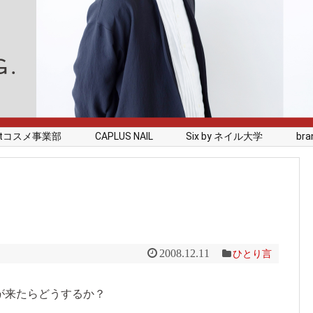
rstコスメ事業部
CAPLUS NAIL
Six by ネイル大学
branc
2008.12.11
ひとり言
が来たらどうするか？