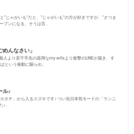
"と"じゃがいも"だと、"じゃがいも"の方が好きですが、"さつま
ーブンになる、そうは言...
ごめんなさい」
人より若干手先の器用なmy wifeより衝撃のLINEが届き、す
ればという衝動に駆られ...
ール♪
「カタチ」から入るスズキです♪ つい先日本気モードの「ランニ
...