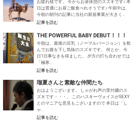
お疲れ様です。 今からお昼休憩のスズキです♪ 本
日は普通にお昼ご飯食べれそうです♪ 午前中は、
今朝の朝刊の記事に当社の新規事業が大きく...
記事を読む
THE POWERFUL BABY DEBUT！！！
今朝は、最後の豆乳（ノーマルバージョン）を飲
んでお腹を下し気味のスズキです。 何とか、今
日1日事なきを得ました。 夕方の打ち合わせでは
「極寒...
記事を読む
瑠夏さんと素敵な仲間たち
おはようございます。 しゃがれ声の受付嬢のス
ズキです・・・。 このハスキーヴォイスがSEXY
とのマニアな意見もございますので 本日は「し
ゃ...
記事を読む