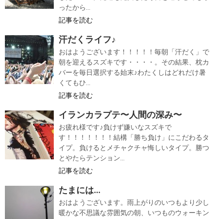
ったから...
記事を読む
汗だくライフ♪
おはようございます！！！！！毎朝「汗だく」で
朝を迎えるスズキです・・・・。その結果、枕カ
バーを毎日選択する始末♪わたくしはどれだけ暑
くてもひ...
記事を読む
イランカラプテ〜人間の深み〜
お疲れ様です♪負けず嫌いなスズキで
す！！！！！！！結構「勝ち負け」にこだわるタ
イプ。負けるとメチャクチャ悔しいタイプ。勝つ
とやたらテンション...
記事を読む
たまには…
おはようございます。雨上がりのいつもより少し
暖かな不思議な雰囲気の朝、いつものウォーキン