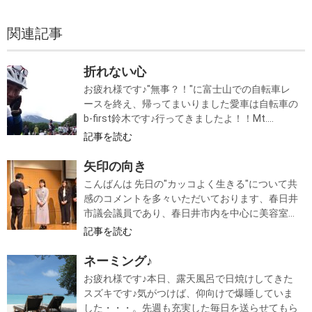
関連記事
折れない心
お疲れ様です♪"無事？！"に富士山での自転車レ
ースを終え、帰ってまいりました愛車は自転車の
b-first鈴木です♪行ってきましたよ！！Mt....
記事を読む
矢印の向き
こんばんは 先日の"カッコよく生きる"について共
感のコメントを多々いただいております、春日井
市議会議員であり、春日井市内を中心に美容室...
記事を読む
ネーミング♪
お疲れ様です♪本日、露天風呂で日焼けしてきた
スズキです♪気がつけば、仰向けで爆睡していま
した・・・。先週も充実した毎日を送らせてもら