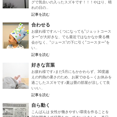
グで気合いの入ったスズキです！！！やはり、晴
れの日の...
記事を読む
合わせる
お疲れ様です♪いくつになっても"ジェットコース
ター"が大好きな、でも最近ではなかなか乗る機
会がなく、"ジュース"の下に引く"コースター"を
い...
記事を読む
好きな言葉
お疲れ様です♪まだ5月にもかかわらず、30度越
えの灼熱の暑さのため、お家でゆる～くお休みを
過ごしたスズキです♪夏は畳の部屋が涼しくて良
い♪い...
記事を読む
自ら動く
こんばんは 女性が働きやすい環境を作ることを