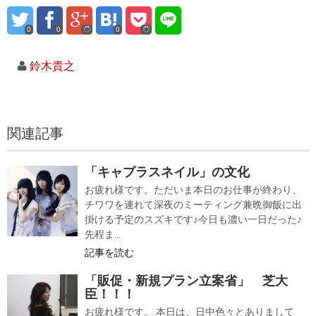
0
0
0
鈴木貴之
関連記事
「キャプラスネイル」の文化
お疲れ様です。ただいま本日のお仕事が終わり、
チワワを連れて深夜のミーティング兼晩御飯に出
掛ける予定のスズキです♪今日も濃い一日だった♪
先程ま...
記事を読む
「販促・新規プラン立案省」 芝大
臣！！！
お疲れ様です。 本日は、日中色々とありまして