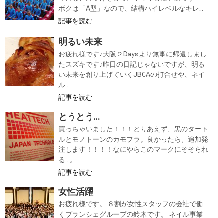
ボクは「A型」なので、結構ハイレベルなキレ...
記事を読む
明るい未来
お疲れ様です♪大阪２Daysより無事に帰還しまし
たスズキです♪昨日の日記じゃないですが、明る
い未来を創り上げていくJBCAの打合せや、ネイ
ル...
記事を読む
とうとう…
買っちゃいました！！！とりあえず、黒のタート
ルとモノトーンのカモフラ。良かったら、追加発
注します！！！！なにやらこのマークにそそられ
る…。
記事を読む
女性活躍
お疲れ様です。 ８割が女性スタッフの会社で働
くブランシェグループの鈴木です。 ネイル事業