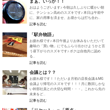
まぁ、いっか！！
おはようございます♪ 今朝は久しぶりに暖かい朝
に、テンション高めのスズキです♪ 本日は午前中
に、家の用事を済ませ、お昼からは打ち合わ...
記事を読む
「駅弁物語」
お疲れ様です♪ 本日午後よりお休みをいただいて
趣味の「買い物」にでもふらり出かけようかと言
う昼下がりのスズキです♪ ボクは自他共に認め
る...
記事を読む
会議とは？？
お疲れ様です！！ただいま月初の店長会議＆MG
会議より帰宅のスズキです！！！月に数回しかな
い幹部社員との大切な時間・・・。これから先の
未来をど...
記事を読む