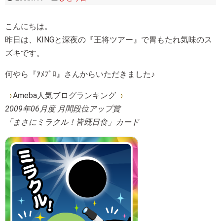
こんにちは。
昨日は、KINGと深夜の『王将ツアー』で胃もたれ気味のス
ズキです。
何やら『ｱﾒﾌﾞﾛ』さんからいただきました♪
Ameba人気ブログランキング
2009年06月度 月間段位アップ賞
「まさにミラクル！皆既日食」カード