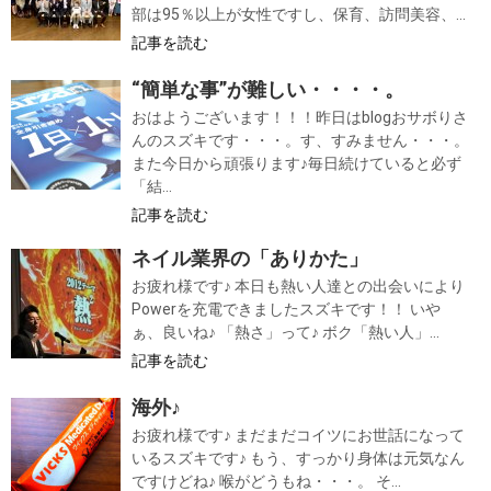
部は95％以上が女性ですし、保育、訪問美容、...
記事を読む
“簡単な事”が難しい・・・・。
おはようございます！！！昨日はblogおサボりさ
んのスズキです・・・。す、すみません・・・。
また今日から頑張ります♪毎日続けていると必ず
「結...
記事を読む
ネイル業界の「ありかた」
お疲れ様です♪ 本日も熱い人達との出会いにより
Powerを充電できましたスズキです！！ いや
ぁ、良いね♪ 「熱さ」って♪ ボク「熱い人」...
記事を読む
海外♪
お疲れ様です♪ まだまだコイツにお世話になって
いるスズキです♪ もう、すっかり身体は元気なん
ですけどね♪ 喉がどうもね・・・。 そ...