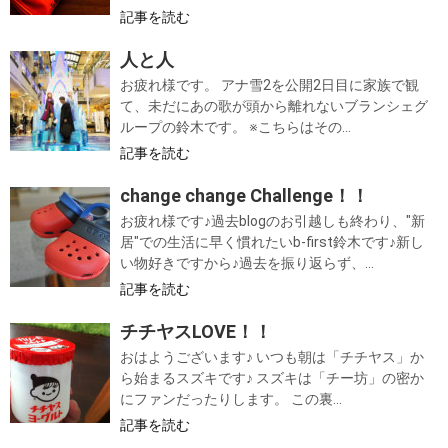
記事を読む
人と人
お疲れ様です。 アナ雪2を公開2日目に家族で観
て、未だにあの歌が頭から離れないブランシェグ
ループの鈴木です。 ※こちらはその...
記事を読む
change change Challenge！！
お疲れ様です♪過去blogのお引越しも終わり、"新
居"での生活に早く慣れたいb-first鈴木です♪新し
い物好きですから♪過去を振り返らず、...
記事を読む
チチヤスLOVE！！
おはようございます♪ いつも朝は「チチヤス」か
ら始まるスズキです♪ スズキは「チー坊」の密か
にファンだったりします。 この裏...
記事を読む