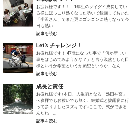
お疲れ様です！！！1年生のグイグイ成長してい
る様にほっこり熱くなった勢いで録画しておいた
「半沢さん」でまた更にゴンゴンに熱くなって今
日も熱い...
記事を読む
Let’s チャレンジ！
お疲れ様です！ 47歳になった事で「何か新しい
事をはじめてみようかな？」と言う漠然とした目
標というか希望というか願望というか、なん...
記事を読む
成長と責任
お疲れ様です♪本日、人生初となる「熱田神宮」
へ参拝でもお祓いでも無く、結婚式と披露宴に行
って参りましたスズキです♪ここで、式ができる
んだね・...
記事を読む