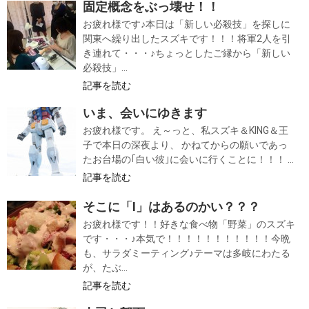
固定概念をぶっ壊せ！！
お疲れ様です♪本日は「新しい必殺技」を探しに
関東へ繰り出したスズキです！！！将軍2人を引
き連れて・・・♪ちょっとしたご縁から「新しい
必殺技」...
記事を読む
いま、会いにゆきます
お疲れ様です。 え～っと、私スズキ＆KING＆王
子で本日の深夜より、 かねてからの願いであっ
たお台場の｢白い彼｣に会いに行くことに！！！ ...
記事を読む
そこに「I」はあるのかい？？？
お疲れ様です！！好きな食べ物「野菜」のスズキ
です・・・♪本気で！！！！！！！！！！！今晩
も、サラダミーティング♪テーマは多岐にわたる
が、たぶ...
記事を読む