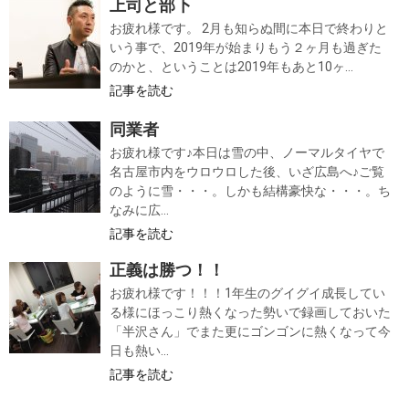
上司と部下
お疲れ様です。 2月も知らぬ間に本日で終わりと
いう事で、2019年が始まりもう２ヶ月も過ぎた
のかと、ということは2019年もあと10ヶ...
記事を読む
同業者
お疲れ様です♪本日は雪の中、ノーマルタイヤで
名古屋市内をウロウロした後、いざ広島へ♪ご覧
のように雪・・・。しかも結構豪快な・・・。ち
なみに広...
記事を読む
正義は勝つ！！
お疲れ様です！！！1年生のグイグイ成長してい
る様にほっこり熱くなった勢いで録画しておいた
「半沢さん」でまた更にゴンゴンに熱くなって今
日も熱い...
記事を読む