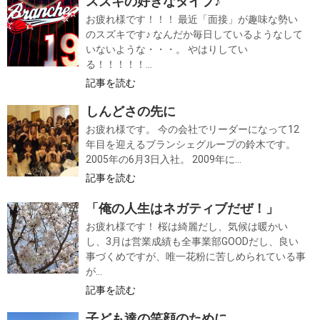
スズキの好きなタイプ♪
お疲れ様です！！！ 最近「面接」が趣味な勢い
のスズキです♪ なんだか毎日しているようなして
いないような・・・。 やはりしてい
る！！！！！...
記事を読む
しんどさの先に
お疲れ様です。 今の会社でリーダーになって12
年目を迎えるブランシェグループの鈴木です。
2005年の6月3日入社。 2009年に...
記事を読む
「俺の人生はネガティブだぜ！」
お疲れ様です！ 桜は綺麗だし、気候は暖かい
し、3月は営業成績も全事業部GOODだし、良い
事づくめですが、唯一花粉に苦しめられている事
が...
記事を読む
子ども達の笑顔のために