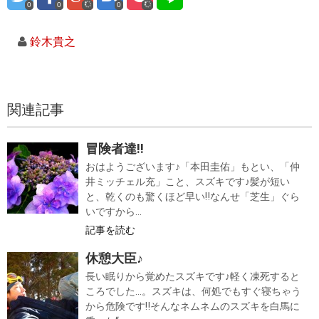
0
0
0
鈴木貴之
関連記事
冒険者達‼
おはようございます♪「本田圭佑」もとい、「仲
井ミッチェル充」こと、スズキです♪髪が短い
と、乾くのも驚くほど早い‼なんせ「芝生」ぐら
いですから...
記事を読む
休憩大臣♪
長い眠りから覚めたスズキです♪軽く凍死すると
ころでした…。スズキは、何処でもすぐ寝ちゃう
から危険です‼そんなネムネムのスズキを白馬に