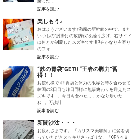
乗った“...
記事を読む
楽しもう♪
おはようございます♪満席の新幹線の中で、また
いつもの”肘掛けの攻防戦”を繰り広げ、右サイド
は何とか制覇したスズキです‼現在かなり右寄り
のフォ...
記事を読む
“鉄の胃袋”GET‼ “王者の脚力”習
得！！
お疲れ様です‼胃袋と体力の限界と時を合わせて
韓国の2日目も昨日同様に無事終わりを迎えたス
ズキです…。今日も食べたし、かなり歩いた
ね…。万歩計...
記事を読む
新聞沙汰・・・
お疲れさまです。 「カリスマ美容師」に髪を切
っていただきスッキリさっぱりな、「CPN４８」