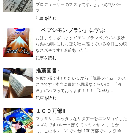
プロデューサーのスズキです♪ ちょっぴりパー
マ...
記事を読む
「ペプシモンブラン」に学ぶ
おはようございます♪ “モンブランペプシ”の微妙
な栗の風味にしっぽり秋を感じている今日この頃
なスズキです♪ 以前あった“...
記事を読む
推薦図書♪
お疲れ様です♪ ただいまから「読書タイム」のス
ズキです♪ 本当に最近不思議なくらいに、「漫
画」にハマっております！！！ 「GEO」...
記事を読む
１００万部‼
マッタリ、ユッタリなサタデーをエンジョイした
スズキです♪ルーっぽくてスミマセン…。しか
し、この本スゴイですね‼100万部ですって‼今