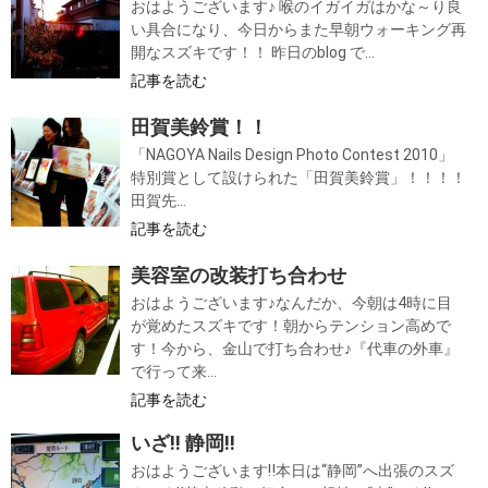
おはようございます♪ 喉のイガイガはかな～り良
い具合になり、今日からまた早朝ウォーキング再
開なスズキです！！ 昨日のblog で...
記事を読む
田賀美鈴賞！！
「NAGOYA Nails Design Photo Contest 2010」
特別賞として設けられた「田賀美鈴賞」！！！！
田賀先...
記事を読む
美容室の改装打ち合わせ
おはようございます♪なんだか、今朝は4時に目
が覚めたスズキです！朝からテンション高めで
す！今から、金山で打ち合わせ♪『代車の外車』
で行って来...
記事を読む
いざ‼ 静岡‼
おはようございます‼本日は“静岡”へ出張のスズ