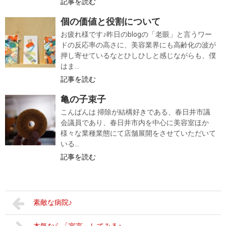
記事を読む
個の価値と役割について
お疲れ様です♪昨日のblogの「老眼」と言うワー
ドの反応率の高さに、美容業界にも高齢化の波が
押し寄せているなとひしひしと感じながらも、僕
はま...
記事を読む
亀の子束子
こんばんは 掃除が結構好きである、春日井市議
会議員であり、春日井市内を中心に美容室ほか
様々な業種業態にて店舗展開をさせていただいて
いる...
記事を読む
素敵な病院♪