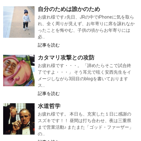
自分のためは誰かのため
お疲れ様です♪先日、JRの中でiPhoneに気を取ら
れ、全く周りが見えず、お年寄りに席を譲れなか
ったことを悔やむ、子供の頃からお年寄りには
必...
記事を読む
カタマリ攻撃との攻防
お疲れ様です・・・。 「諦めたらそこで試合終
了ですよ・・・」 そう耳元で呟く安西先生をイ
メージしながら3回目のblogを書いております
ス...
記事を読む
水道哲学
お疲れ様です。 本日も、充実した１日に感謝の
スズキです！！ 昼間は打ち合わせ、夜は三重県
まで営業活動♪ またまた「ゴッド・ファーザー」
の...