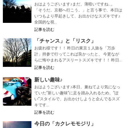
おはようございます♪まだ、薄暗いですね…。
「そうだ。京都へ行こう。」と言う事で、本日は
いつもより早起きして、お出かけなスズキです♪
全国的な視...
記事を読む
「チャンス」と「リスク」
お疲れ様です！！ 昨日の東京１人旅を「万歩
計」持参で行ってこれば良かったと、 今更なが
らに悔やまれるアスリートスズキです！！ 昨日...
記事を読む
新しい趣味♪
おはようございます♪本日、兼ねてより気になっ
ていた“新しい趣味”に足を踏み入れるため、“ぽ
い”スタイルで、お出かけしようと企んでるスズ
キです...
記事を読む
今日の「カクレモモジリ」