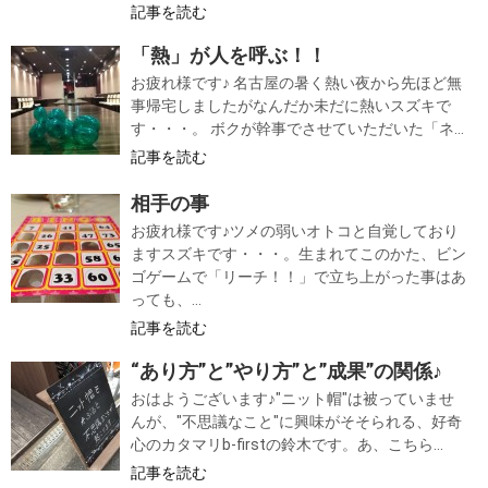
記事を読む
「熱」が人を呼ぶ！！
お疲れ様です♪ 名古屋の暑く熱い夜から先ほど無
事帰宅しましたがなんだか未だに熱いスズキで
す・・・。 ボクが幹事でさせていただいた「ネ...
記事を読む
相手の事
お疲れ様です♪ツメの弱いオトコと自覚しており
ますスズキです・・・。生まれてこのかた、ビン
ゴゲームで「リーチ！！」で立ち上がった事はあ
っても、...
記事を読む
“あり方”と”やり方”と”成果”の関係♪
おはようございます♪"ニット帽"は被っていませ
んが、"不思議なこと"に興味がそそられる、好奇
心のカタマリb-firstの鈴木です。あ、こちら...
記事を読む