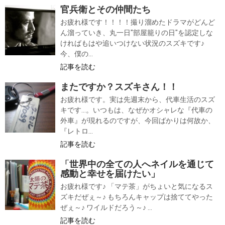
官兵衛とその仲間たち
お疲れ様です！！！！撮り溜めたドラマがどんど
ん溜っていき、丸一日"部屋籠りの日"を認定しな
ければもはや追いつけない状況のスズキです♪
今、僕の...
記事を読む
またですか？スズキさん！！
お疲れ様です。実は先週末から、代車生活のスズ
キです…。いつもは、なぜかオシャレな『代車の
外車』が現れるのですが、今回ばかりは何故か、
『レトロ...
記事を読む
「世界中の全ての人へネイルを通じて
感動と幸せを届けたい」
お疲れ様です♪ 「マテ茶」がちょいと気になるス
ズキだぜぇ～♪ もちろんキャップは捨ててやった
ぜぇ～♪ ワイルドだろう～♪ ...
記事を読む