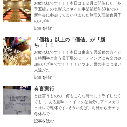
お疲れ様です！！！本日は１２月に開催した「冬
季五輪」の表彰式とネイル事業部総勢60名での
新年会に参加してまいりました無理矢理菜食男子
のスズキ...
記事を読む
「価格」以上の「価値」が「勝
ち」！！
お疲れ様です！！！本日は東京で異業種の方々と
６時間半と言う長丁場のミーティングにも全力参
加のスズキです！！！！いやぁ、世の中には凄い
人達がた...
記事を読む
有言実行
とは言うものの、何もこんな時間にトライしなく
ても…。ある意味ストイックな自分にアイスカフ
ェオレで乾杯です♪そういえば、明日から王子は
冬休みで...
記事を読む