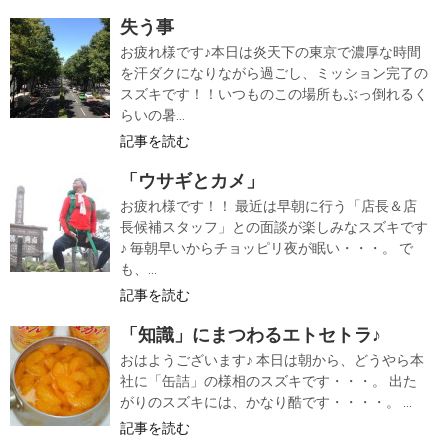
失う事
お疲れ様です♪本日は炎天下の東京で濃厚な時間
を汗ダクになりながら過ごし、ミッション完了の
スズキです！！いつものこの場所もぶっ倒れるく
らいの暑...
記事を読む
「ウサギとカメ」
お疲れ様です！！ 最近は早朝に行う「店長＆店
長候補スタッフ」との面談が楽しみなスズキです
♪ 毎朝早いからチョッピリ夜が眠い・・・。 で
も、...
記事を読む
「知識」にまつわるエトセトラ♪
おはようございます♪ 本日は朝から、どうやら本
社に「缶詰」の様相のスズキです・・・。 出た
がりのスズキには、かなり酷です・・・・。 ...
記事を読む