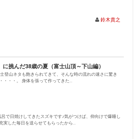
鈴木貴之
」に挑んだ38歳の夏（富士山頂～下山編）
富士登山ネタも飽きられてきて、そんな時の流れの速さに驚き
・・・。 身体を張って作ってきた...
風呂で日焼けしてきたスズキです♪気がつけば、仰向けで爆睡し
実した毎日を送らせてもらったから...