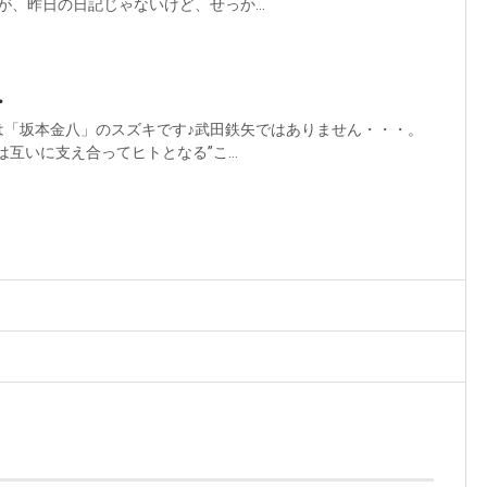
、昨日の日記じゃないけど、せっか...
・
は「坂本金八」のスズキです♪武田鉄矢ではありません・・・。
互いに支え合ってヒトとなる”こ...