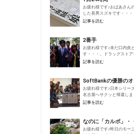
お疲れ様です♪おばあさん
した長男スズキです・・・・
記事を読む
2番手
お疲れ様です♪未だ口内炎
す・・・。ドラッグストアで
記事を読む
SoftBankの優勝の
お疲れ様です♪日本シリー
名古屋へサクッと帰還しまし
記事を読む
なのに「カルボ」・
お疲れ様です♪昨日のモー