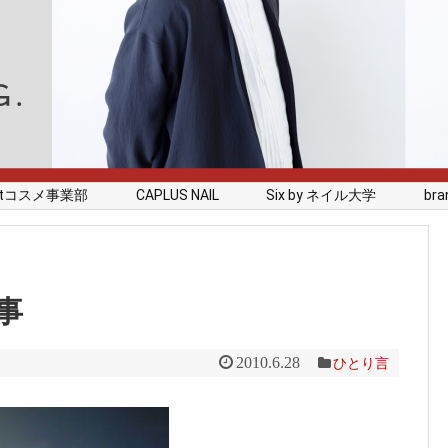
rstコスメ事業部
CAPLUS NAIL
Six by ネイル大学
branc
事
2010.6.28
ひとり言