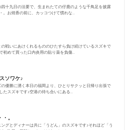
の四十九日の法要で、生まれたての仔鹿のような千鳥足を披露
。お焼香の前に、カッコつけて慣れな...
との戦いにあけくれるもののひたすら負け続けているスズキで
初めて買った口内炎用の貼り薬を負傷...
オスソワケ♪
ズの優勝に湧く本日の福岡より、ひとりサクッと日帰り出張で
たスズキです♪空港の待ち合いにある...
・・。
ニングとディナーは共に「うどん」のスズキです♪それほど「う