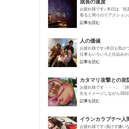
成長の速度
お疲れ様です♪ 本日は「役
着ると周りのリアクションが
記事を読む
人の価値
お疲れ様です♪本日も気が
仕事もいろいろと仕込みがね
記事を読む
カタマリ攻撃との攻
お疲れ様です・・・。 「
生をイメージしながら3回目の
記事を読む
イランカラプテ〜人
お疲れ様です♪負けず嫌い