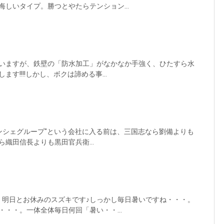
しいタイプ。勝つとやたらテンション...
いますが、鉄壁の「防水加工」がなかなか手強く、ひたすら水
す!!!!しかし、ボクは諦める事...
ランシェグループ"という会社に入る前は、三国志なら劉備よりも
織田信長よりも黒田官兵衛...
、明日とお休みのスズキです♪しっかし毎日暑いですね・・・。
・・。一体全体毎日何回「暑い・・...