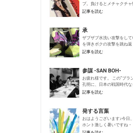
プ。負けるとメチャクチャ悔
記事を読む
承
ザブザブ水洗い攻撃をして
を弾きボクの攻撃を跳ね返しま
記事を読む
参謀 -SAN BOH-
お疲れ様です。 この"ブ
孔明に、日本の戦国時代なら
記事を読む
発する言葉
おはようございます♪今日
ホント激しく暑いですね・・
記事を読む