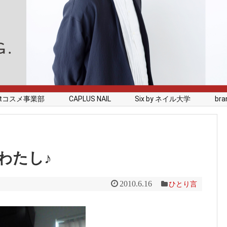
rstコスメ事業部
CAPLUS NAIL
Six by ネイル大学
branc
わたし♪
2010.6.16
ひとり言