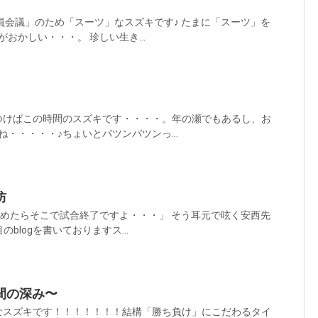
員会議」のため「スーツ」なスズキです♪ たまに「スーツ」を
おかしい・・・。 珍しい生き...
つけばこの時間のスズキです・・・・。年の瀬でもあるし、お
・・・・・♪ちょいとパツンパツンっ...
防
諦めたらそこで試合終了ですよ・・・」 そう耳元で呟く安西先
blogを書いておりますス...
間の深み〜
なスズキです！！！！！！！結構「勝ち負け」にこだわるタイ