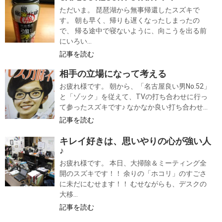
ただいま。 琵琶湖から無事帰還したスズキで
す。 朝も早く、帰りも遅くなったしまったの
で、 帰る途中で寝ないように、向こうを出る前
にいろい...
記事を読む
相手の立場になって考える
お疲れ様です。 朝から、「名古屋良い男No.52」
と「ゾック」を従えて、TVの打ち合わせに行っ
て参ったスズキです♪ なかなか良い打ち合わせ...
記事を読む
キレイ好きは、思いやりの心が強い人
♪
お疲れ様です。 本日、大掃除＆ミーティング全
開のスズキです！！ 余りの「ホコリ」のすごさ
に未だにむせます！！ むせながらも、デスクの
大移...
記事を読む