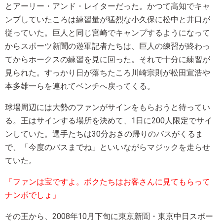
とアーリー・アンド・レイターだった。かつて高知でキャ
ンプしていたころは練習量が猛烈な小久保に松中と井口が
従っていた。巨人と同じ宮崎でキャンプするようになって
からスポーツ新聞の遊軍記者たちは、巨人の練習が終わっ
てからホークスの練習を見に回った。それで十分に練習が
見られた。すっかり日が落ちたころ川崎宗則が松田宣浩や
本多雄一らを連れてベンチへ戻ってくる。
球場周辺には大勢のファンがサインをもらおうと待ってい
る。王はサインする場所を決めて、1日に200人限定でサイ
ンしていた。選手たちは30分おきの帰りのバスがくるま
で、「今度のバスまでね」といいながらマジックを走らせ
ていた。
「ファンは宝ですよ。ボクたちはお客さんに見てもらって
ナンボでしょ」
その王から、2008年10月下旬に東京新聞・東京中日スポー