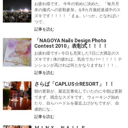
お疲れ様です。 今年の初めに決めた、「毎月月
末の儀式への皆勤参加」を8カ月連続達成中のス
ズキです！！！！ 「まぁ、いっか」となればい
つで...
記事を読む
「NAGOYA Nails Design Photo
Contest 2010」表彰式！！！！
お疲れ様です♪ 今日も充実した1日に大満足のス
ズキです♪ 体の疲れは、気合でカバー！！！！ テ
ンションが高ければ何とかなりますね！！！ ...
記事を読む
さらば「CAPLUS☆RESORT」！！
朝の更新が、最近定番化していたのに今朝は更新
できず、残念なスズキです。 ウォーキング始め
たり、自らハードルを最近上げがちですが、 自
虐的にな...
記事を読む
ＭＩＮＸ ＮＡＩＬＳ