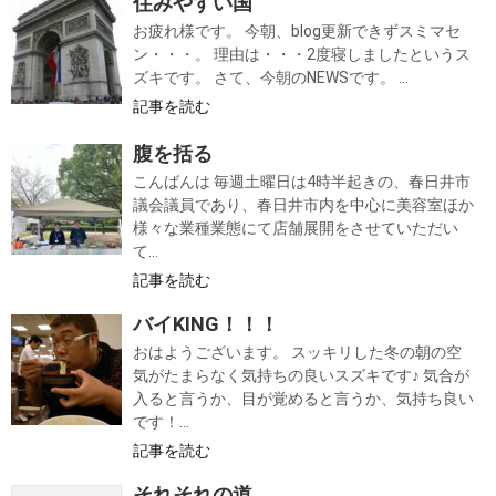
住みやすい国
お疲れ様です。 今朝、blog更新できずスミマセ
ン・・・。 理由は・・・2度寝しましたというス
ズキです。 さて、今朝のNEWSです。 ...
記事を読む
腹を括る
こんばんは 毎週土曜日は4時半起きの、春日井市
議会議員であり、春日井市内を中心に美容室ほか
様々な業種業態にて店舗展開をさせていただい
て...
記事を読む
バイKING！！！
おはようございます。 スッキリした冬の朝の空
気がたまらなく気持ちの良いスズキです♪ 気合が
入ると言うか、目が覚めると言うか、気持ち良い
です！...
記事を読む
それそれの道