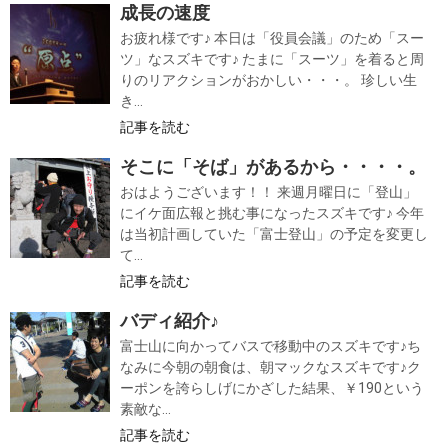
成長の速度
お疲れ様です♪ 本日は「役員会議」のため「スー
ツ」なスズキです♪ たまに「スーツ」を着ると周
りのリアクションがおかしい・・・。 珍しい生
き...
記事を読む
そこに「そば」があるから・・・・。
おはようございます！！ 来週月曜日に「登山」
にイケ面広報と挑む事になったスズキです♪ 今年
は当初計画していた「富士登山」の予定を変更し
て...
記事を読む
バディ紹介♪
富士山に向かってバスで移動中のスズキです♪ち
なみに今朝の朝食は、朝マックなスズキです♪ク
ーポンを誇らしげにかざした結果、￥190という
素敵な...
記事を読む