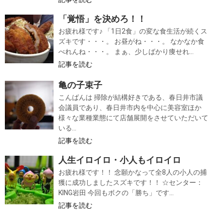
「覚悟」を決めろ！！
お疲れ様です♪ 「1日2食」の変な食生活が続くス
ズキです・・・。 お昼がね・・・。 なかなか食
べれんね・・・。 まぁ、少しばかり痩せれ...
記事を読む
亀の子束子
こんばんは 掃除が結構好きである、春日井市議
会議員であり、春日井市内を中心に美容室ほか
様々な業種業態にて店舗展開をさせていただいて
いる...
記事を読む
人生イロイロ・小人もイロイロ
お疲れ様です！！ 念願かなって全8人の小人の捕
獲に成功しましたスズキです！！ ☆センター：
KING岩田 今回もボクの「勝ち」です...
記事を読む