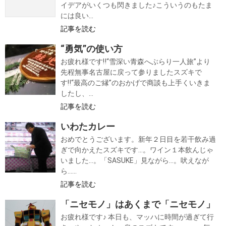
イデアがいくつも閃きました♪こういうのもたま
には良い...
記事を読む
“勇気”の使い方
お疲れ様です‼“雪深い青森へぶらり一人旅”より
先程無事名古屋に戻って参りましたスズキで
す‼“最高のご縁”のおかげで商談も上手くいきま
したし、...
記事を読む
いわたカレー
おめでとうございます。新年２日目を若干飲み過
ぎで向かえたスズキです…。ワイン１本飲んじゃ
いました…。「SASUKE」見ながら…。吠えなが
ら…...
記事を読む
「ニセモノ」はあくまで「ニセモノ」
お疲れ様です♪ 本日も、マッハに時間が過ぎて行