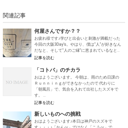
関連記事
何屋さんですか？？
お疲れ様です♪学びと出会いと刺激が満載だった
今回の大阪3Day's。やはり、僕は"人"が好きなん
だなと、そして"人のご縁"に恵まれているなと...
記事を読む
「コトバ」のチカラ
おはようございます。 今朝は、雨のため日課の
Ｒｕｎｎｉｎｇができなかったので 代わりに
「朝風呂」で、気合を入れて出社したスズキで
す。 ...
記事を読む
新しいものへの挑戦
おはようございます♪本日は神戸のスズキで
す・・・♪「かんべ」ではなく「こうべ」で