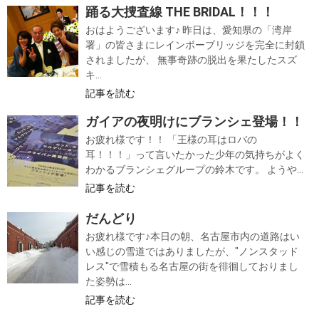
踊る大捜査線 THE BRIDAL！！！
おはようございます♪ 昨日は、愛知県の「湾岸
署」の皆さまにレインボーブリッジを完全に封鎖
されましたが、 無事奇跡の脱出を果たしたスズ
キ...
記事を読む
ガイアの夜明けにブランシェ登場！！
お疲れ様です！！ 「王様の耳はロバの
耳！！！」って言いたかった少年の気持ちがよく
わかるブランシェグループの鈴木です。 ようや...
記事を読む
だんどり
お疲れ様です♪本日の朝、名古屋市内の道路はい
い感じの雪道ではありましたが、"ノンスタッド
レス"で雪積もる名古屋の街を徘徊しておりまし
た姿勢は...
記事を読む