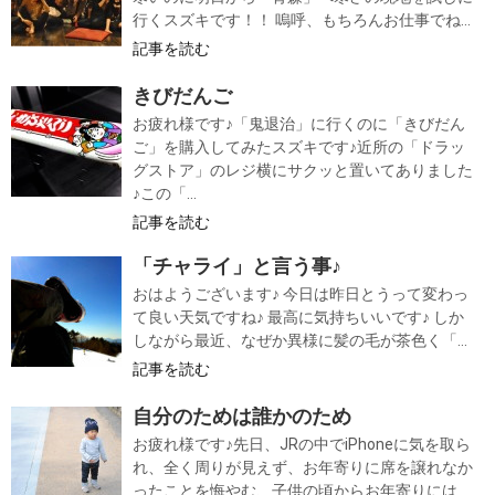
行くスズキです！！ 嗚呼、もちろんお仕事でね...
記事を読む
きびだんご
お疲れ様です♪「鬼退治」に行くのに「きびだん
ご」を購入してみたスズキです♪近所の「ドラッ
グストア」のレジ横にサクッと置いてありました
♪この「...
記事を読む
「チャライ」と言う事♪
おはようございます♪ 今日は昨日とうって変わっ
て良い天気ですね♪ 最高に気持ちいいです♪ しか
しながら最近、なぜか異様に髪の毛が茶色く「...
記事を読む
自分のためは誰かのため
お疲れ様です♪先日、JRの中でiPhoneに気を取ら
れ、全く周りが見えず、お年寄りに席を譲れなか
ったことを悔やむ、子供の頃からお年寄りには