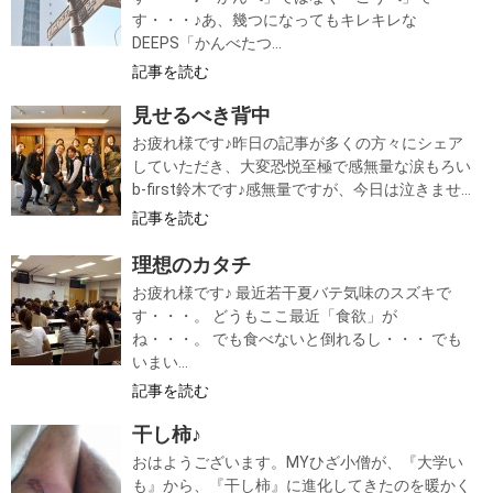
す・・・♪あ、幾つになってもキレキレな
DEEPS「かんべたつ...
記事を読む
見せるべき背中
お疲れ様です♪昨日の記事が多くの方々にシェア
していただき、大変恐悦至極で感無量な涙もろい
b-first鈴木です♪感無量ですが、今日は泣きませ...
記事を読む
理想のカタチ
お疲れ様です♪ 最近若干夏バテ気味のスズキで
す・・・。 どうもここ最近「食欲」が
ね・・・。 でも食べないと倒れるし・・・ でも
いまい...
記事を読む
干し柿♪
おはようございます。MYひざ小僧が、『大学い
も』から、『干し柿』に進化してきたのを暖かく