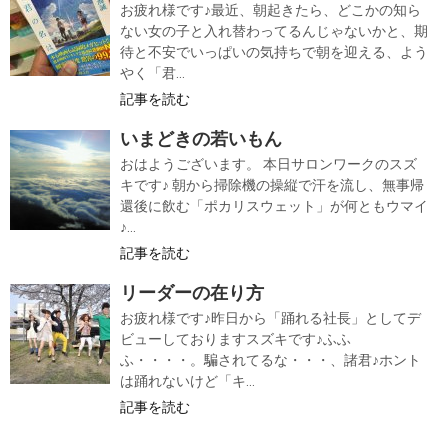
お疲れ様です♪最近、朝起きたら、どこかの知ら
ない女の子と入れ替わってるんじゃないかと、期
待と不安でいっぱいの気持ちで朝を迎える、よう
やく「君...
記事を読む
いまどきの若いもん
おはようございます。 本日サロンワークのスズ
キです♪ 朝から掃除機の操縦で汗を流し、無事帰
還後に飲む「ポカリスウェット」が何ともウマイ
♪...
記事を読む
リーダーの在り方
お疲れ様です♪昨日から「踊れる社長」としてデ
ビューしておりますスズキです♪ふふ
ふ・・・・。騙されてるな・・・、諸君♪ホント
は踊れないけど「キ...
記事を読む