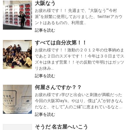
大阪なう
お疲れ様です！！ 先週まで、"大阪なう""今村
派"を頻繁に使用しておりました、twitterアカウ
ントはあるものの、利用度...
記事を読む
すべては自分次第！！
お疲れ様です！！激動の２０１２年の仕事納めま
であと２日のスズキです！！今年は３０日までス
ズキは休まず営業！！その反動で年明けはガッツ
リお休み...
記事を読む
何屋さんですか？？
お疲れ様です♪学びと出会いと刺激が満載だった
今回の大阪3Day's。やはり、僕は"人"が好きなん
だなと、そして"人のご縁"に恵まれているなと...
記事を読む
そうだ 名古屋へいこう