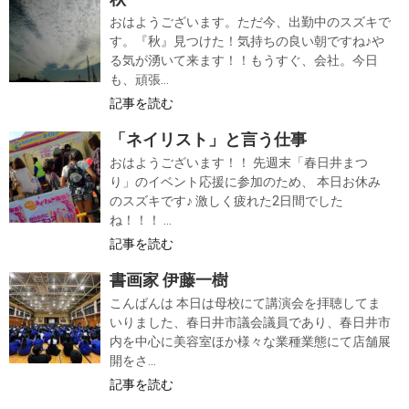
おはようございます。ただ今、出勤中のスズキで
す。『秋』見つけた！気持ちの良い朝ですね♪や
る気が湧いて来ます！！もうすぐ、会社。今日
も、頑張...
記事を読む
「ネイリスト」と言う仕事
おはようございます！！ 先週末「春日井まつ
り」のイベント応援に参加のため、 本日お休み
のスズキです♪ 激しく疲れた2日間でした
ね！！！ ...
記事を読む
書画家 伊藤一樹
こんばんは 本日は母校にて講演会を拝聴してま
いりました、春日井市議会議員であり、春日井市
内を中心に美容室ほか様々な業種業態にて店舗展
開をさ...
記事を読む