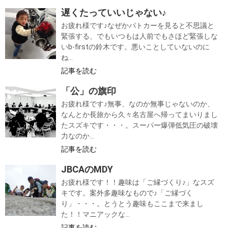
遅くたっていいじゃない♪
お疲れ様です♪なぜかパトカーを見ると不思議と
緊張する、でもいつもは人前でもさほど緊張しな
いb-firstの鈴木です。悪いことしていないのに
ね...
記事を読む
「公」の旗印
お疲れ様です♪無事、なのか無事じゃないのか、
なんとか長旅から久々名古屋へ帰ってまいりまし
たスズキです・・・。スーパー爆弾低気圧の破壊
力なのか...
記事を読む
JBCAのMDY
お疲れ様です！！趣味は「ご縁づくり♪」なスズ
キです。案外多趣味なもので♪「ご縁づく
り」・・・。とうとう趣味もここまで来まし
た！！マニアックな...
記事を読む