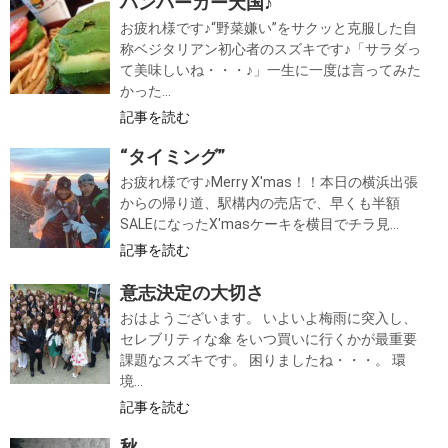
ハンバーガー天国♪
お疲れ様です♪“野菜嫌い”をサクッと克服した自
称ベジタリアン初心者のスズキです♪「サラダっ
て美味しいね・・・♪」一生に一度は言ってみた
かった...
記事を読む
“タイミング”
お疲れ様です♪Merry X'mas！！本日の横浜出張
からの帰り道、駅構内の売店で、早くも半額
SALEになったX'masケーキを横目でチラ見...
記事を読む
意志決定の大切さ
おはようございます。 いよいよ梅雨に突入し、
セレブリティな傘 をいつ買いに行くかが最重要
課題なスズキです。 困りましたね・・・。 環
境...
記事を読む
秋