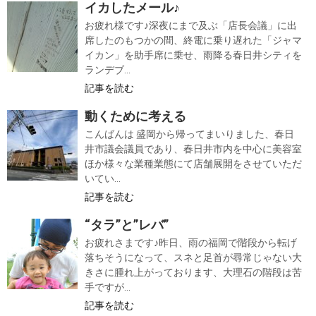
イカしたメール♪
お疲れ様です♪深夜にまで及ぶ「店長会議」に出
席したのもつかの間、終電に乗り遅れた「ジャマ
イカン」を助手席に乗せ、雨降る春日井シティを
ランデブ...
記事を読む
動くために考える
こんばんは 盛岡から帰ってまいりました、春日
井市議会議員であり、春日井市内を中心に美容室
ほか様々な業種業態にて店舗展開をさせていただ
いてい...
記事を読む
“タラ”と”レバ”
お疲れさまです♪昨日、雨の福岡で階段から転げ
落ちそうになって、スネと足首が尋常じゃない大
きさに腫れ上がっております、大理石の階段は苦
手ですが...
記事を読む