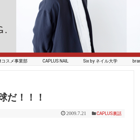
rstコスメ事業部
CAPLUS NAIL
Six by ネイル大学
branc
球だ！！！
2009.7.21
CAPLUS裏話