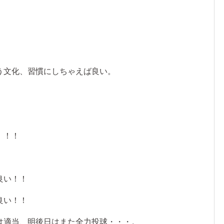
う文化、習慣にしちゃえば良い。
！
！！！
良い！！
良い！！
は適当、明後日はまた全力投球・・・。