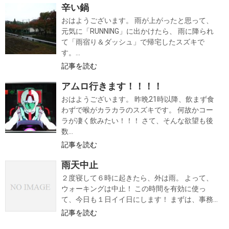
辛い鍋
おはようございます。 雨が上がったと思って、
元気に「RUNNING」に出かけたら、 雨に降られ
て「雨宿り＆ダッシュ」で帰宅したスズキで
す。...
記事を読む
アムロ行きます！！！！
おはようございます。 昨晩21時以降、飲まず食
わずで喉がカラカラのスズキです。 何故かコー
ラが凄く飲みたい！！！ さて、そんな欲望も後
数...
記事を読む
雨天中止
２度寝して６時に起きたら、外は雨。 よって、
ウォーキングは中止！ この時間を有効に使っ
て、今日も１日イイ日にします！ まずは、事務...
記事を読む