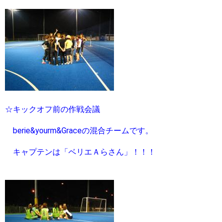
☆キックオフ前の作戦会議
berie&yourm&Graceの混合チームです。
キャプテンは「ベリエＡらさん」！！！