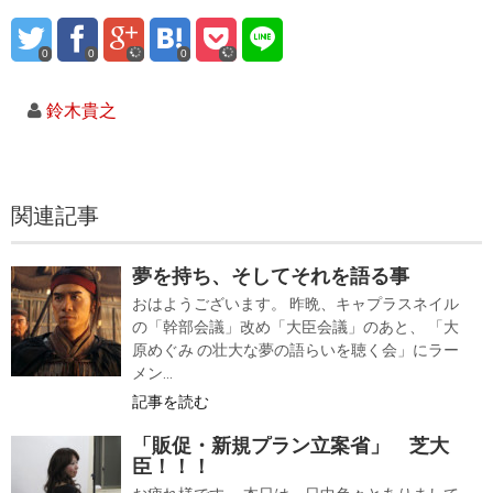
0
0
0
鈴木貴之
関連記事
夢を持ち、そしてそれを語る事
おはようございます。 昨晩、キャプラスネイル
の「幹部会議」改め「大臣会議」のあと、 「大
原めぐみ の壮大な夢の語らいを聴く会」にラー
メン...
記事を読む
「販促・新規プラン立案省」 芝大
臣！！！