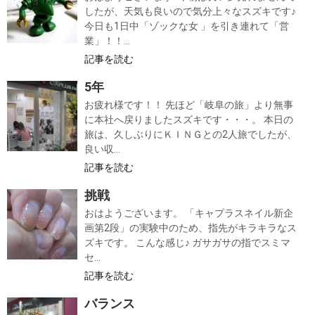
したが、天気も良いので気分上々なスズキです♪
今日も1日中「ゾックな女 」を引き連れて「営
業」！！...
記事を読む
5年
お疲れ様です！！ 先ほど「岐阜の旅」より無事
に本社へ戻りましたスズキです・・・。 本日の
旅は、久しぶりにＫＩＮＧとの2人旅でしたが、
良い収...
記事を読む
挑戦
おはようございます。 「キャプラスネイル新企
画第2段」の実験中のため、指先がキラキラなス
ズキです。 こんな感じ♪ ガサガサの指でスミマ
セ...
記事を読む
バランス