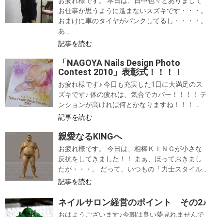
お疲れ様です。 本日は、日中色々とありまして
お仕事が思うように進まないスズキです・・・。
おまけに車のタイヤがパンクしてるし・・・・。
あ...
記事を読む
「NAGOYA Nails Design Photo
Contest 2010」表彰式！！！！
お疲れ様です♪ 今日も充実した1日に大満足のス
ズキです♪ 体の疲れは、気合でカバー！！！！ テ
ンションが高ければ何とかなりますね！！！ ...
記事を読む
親愛なるKINGへ
お疲れ様です。 今日は、相棒ＫＩＮＧが小さな
反抗をしてきました！！ まぁ、ほっておきまし
たが・・・。 だって、いつもの「力士スタイル...
記事を読む
ネイルサロン経営のポイント その2♪
おはようございます♪今朝は良い夢見れませんで