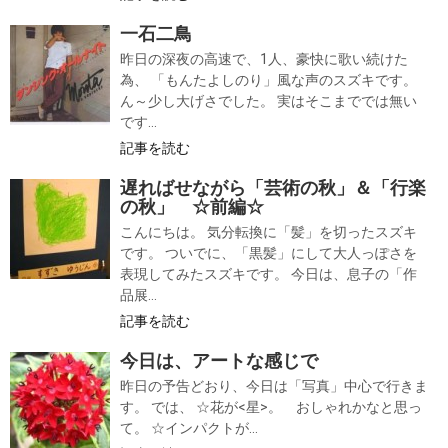
一石二鳥
昨日の深夜の高速で、1人、豪快に歌い続けた
為、 「もんたよしのり」風な声のスズキです。
ん～少し大げさでした。 実はそこまででは無い
です...
記事を読む
遅ればせながら「芸術の秋」＆「行楽
の秋」 ☆前編☆
こんにちは。 気分転換に「髪」を切ったスズキ
です。 ついでに、「黒髪」にして大人っぽさを
表現してみたスズキです。 今日は、息子の「作
品展...
記事を読む
今日は、アートな感じで
昨日の予告どおり、今日は「写真」中心で行きま
す。 では、 ☆花が<星>。 おしゃれかなと思っ
て。 ☆インパクトが...